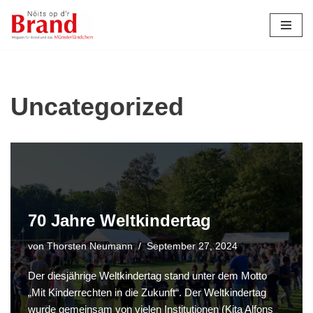
Zum
Inhalt
springen
Uncategorized
70 Jahre Weltkindertag
von
Thorsten Neumann
September 27, 2024
Der diesjährige Weltkindertag stand unter dem Motto
„Mit Kinderrechten in die Zukunft“. Der Weltkindertag
wurde gemeinsam von vielen Institutionen (Kita Alfons