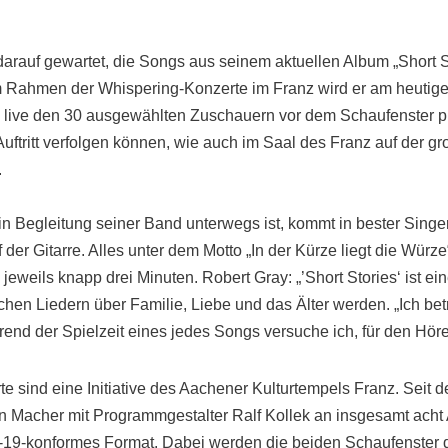
arauf gewartet, die Songs aus seinem aktuellen Album „Short St
Im Rahmen der Whispering-Konzerte im Franz wird er am heutig
 live den 30 ausgewählten Zuschauern vor dem Schaufenster pr
uftritt verfolgen können, wie auch im Saal des Franz auf der 
.
 in Begleitung seiner Band unterwegs ist, kommt in bester Sing
uf der Gitarre. Alles unter dem Motto „In der Kürze liegt die Würz
 jeweils knapp drei Minuten. Robert Gray: „’Short Stories‘ ist 
ichen Liedern über Familie, Liebe und das Älter werden. „Ich be
end der Spielzeit eines jedes Songs versuche ich, für den Hörer
e sind eine Initiative des Aachener Kulturtempels Franz. Seit 
igen Macher mit Programmgestalter Ralf Kollek an insgesamt ach
-19-konformes Format. Dabei werden die beiden Schaufenster 