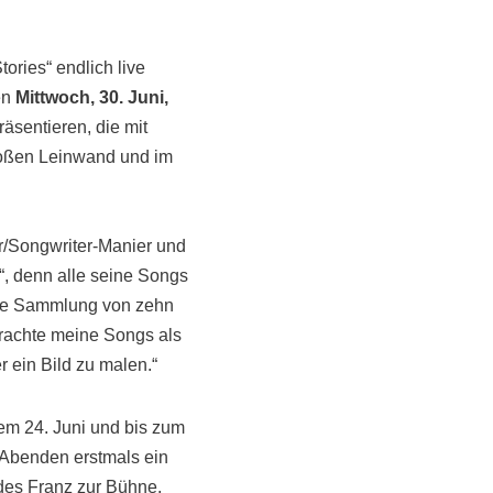
ories“ endlich live
en
Mittwoch, 30. Juni,
äsentieren, die mit
großen Leinwand und im
er/Songwriter-Manier und
e“, denn alle seine Songs
eine Sammlung von zehn
trachte meine Songs als
 ein Bild zu malen.“
dem 24. Juni und bis zum
t Abenden erstmals ein
des Franz zur Bühne.