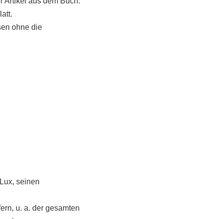
r Artikel aus dem Buch.
att.
sen ohne die
 Lux, seinen
ern, u. a. der gesamten