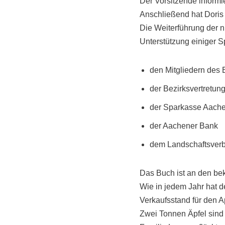
Der Vorsitzende informi
Anschließend hat Doris M
Die Weiterführung der n
Unterstützung einiger 
den Mitgliedern des 
der Bezirksvertretun
der Sparkasse Aach
der Aachener Bank
dem Landschaftsver
Das Buch ist an den bek
Wie in jedem Jahr hat d
Verkaufsstand für den A
Zwei Tonnen Äpfel sind 