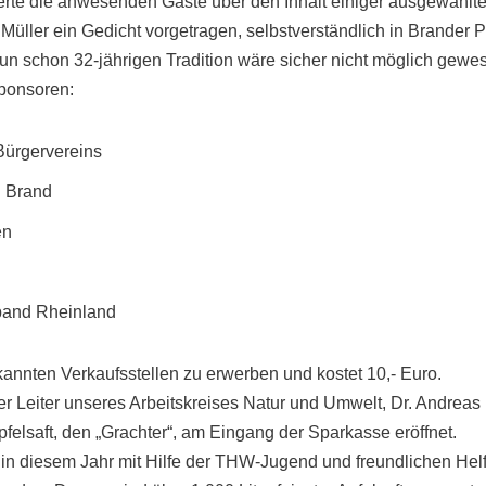
erte die anwesenden Gäste über den Inhalt einiger ausgewählte
üller ein Gedicht vorgetragen, selbstverständlich in Brander Pl
un schon 32-jährigen Tradition wäre sicher nicht möglich gewe
Sponsoren:
Bürgervereins
g Brand
en
band Rheinland
annten Verkaufsstellen zu erwerben und kostet 10,- Euro.
er Leiter unseres Arbeitskreises Natur und Umwelt, Dr. Andreas
pfelsaft, den „Grachter“, am Eingang der Sparkasse eröffnet.
in diesem Jahr mit Hilfe der THW-Jugend und freundlichen Helf