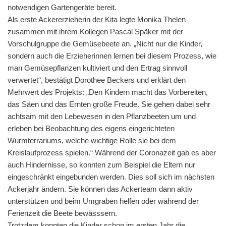
notwendigen Gartengeräte bereit.
Als erste Ackererzieherin der Kita legte Monika Thelen
zusammen mit ihrem Kollegen Pascal Späker mit der
Vorschulgruppe die Gemüsebeete an. „Nicht nur die Kinder,
sondern auch die Erzieherinnen lernen bei diesem Prozess, wie
man Gemüsepflanzen kultiviert und den Ertrag sinnvoll
verwertet“, bestätigt Dorothee Beckers und erklärt den
Mehrwert des Projekts: „Den Kindern macht das Vorbereiten,
das Säen und das Ernten große Freude. Sie gehen dabei sehr
achtsam mit den Lebewesen in den Pflanzbeeten um und
erleben bei Beobachtung des eigens eingerichteten
Wurmterrariums, welche wichtige Rolle sie bei dem
Kreislaufprozess spielen.“ Während der Coronazeit gab es aber
auch Hindernisse, so konnten zum Beispiel die Eltern nur
eingeschränkt eingebunden werden. Dies soll sich im nächsten
Ackerjahr ändern. Sie können das Ackerteam dann aktiv
unterstützen und beim Umgraben helfen oder während der
Ferienzeit die Beete bewässsern.
Trotzdem konnten die Kinder schon im ersten Jahr die