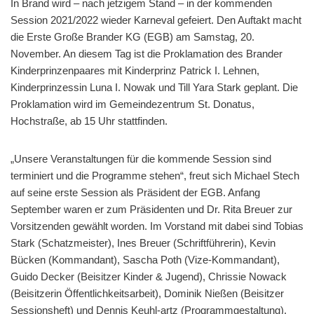
In Brand wird – nach jetzigem Stand – in der kommenden
Session 2021/2022 wieder Karneval gefeiert. Den Auftakt macht
die Erste Große Brander KG (EGB) am Samstag, 20.
November. An diesem Tag ist die Proklamation des Brander
Kinderprinzenpaares mit Kinderprinz Patrick I. Lehnen,
Kinderprinzessin Luna I. Nowak und Till Yara Stark geplant. Die
Proklamation wird im Gemeindezentrum St. Donatus,
Hochstraße, ab 15 Uhr stattfinden.
„Unsere Veranstaltungen für die kommende Session sind
terminiert und die Programme stehen“, freut sich Michael Stech
auf seine erste Session als Präsident der EGB. Anfang
September waren er zum Präsidenten und Dr. Rita Breuer zur
Vorsitzenden gewählt worden. Im Vorstand mit dabei sind Tobias
Stark (Schatzmeister), Ines Breuer (Schriftführerin), Kevin
Bücken (Kommandant), Sascha Poth (Vize-Kommandant),
Guido Decker (Beisitzer Kinder & Jugend), Chrissie Nowack
(Beisitzerin Öffentlichkeitsarbeit), Dominik Nießen (Beisitzer
Sessionsheft) und Dennis Keuhl-artz (Programmgestaltung).