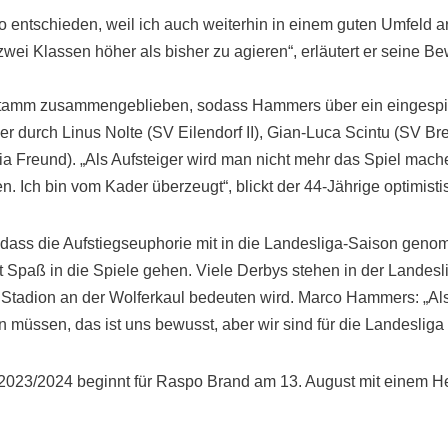
o entschieden, weil ich auch weiterhin in einem guten Umfeld ar
 zwei Klassen höher als bisher zu agieren“, erläutert er seine 
Stamm zusammengeblieben, sodass Hammers über ein eingespie
er durch Linus Nolte (SV Eilendorf II), Gian-Luca Scintu (SV Br
a Freund). „Als Aufsteiger wird man nicht mehr das Spiel mache
 Ich bin vom Kader überzeugt“, blickt der 44-Jährige optimistis
, dass die Aufstiegseuphorie mit in die Landesliga-Saison genom
it Spaß in die Spiele gehen. Viele Derbys stehen in der Landes
Stadion an der Wolferkaul bedeuten wird. Marco Hammers: „Als
müssen, das ist uns bewusst, aber wir sind für die Landesliga
2023/2024 beginnt für Raspo Brand am 13. August mit einem 