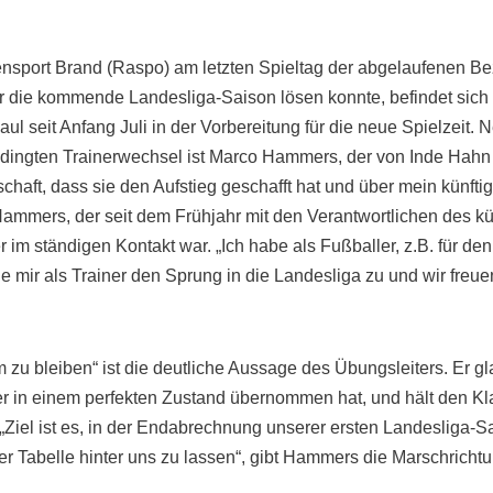
port Brand (Raspo) am letzten Spieltag der abgelaufenen Bez
r die kommende Landesliga-Saison lösen konnte, befindet sich 
aul seit Anfang Juli in der Vorbereitung für die neue Spielzeit
edingten Trainerwechsel ist Marco Hammers, der von Inde Hahn
schaft, dass sie den Aufstieg geschafft hat und über mein künft
ammers, der seit dem Frühjahr mit den Verantwortlichen des kü
m ständigen Kontakt war. „Ich habe als Fußballer, z.B. für den 
ue mir als Trainer den Sprung in die Landesliga zu und wir freue
zu bleiben“ ist die deutliche Aussage des Übungsleiters. Er gl
er in einem perfekten Zustand übernommen hat, und hält den Kla
„Ziel ist es, in der Endabrechnung unserer ersten Landesliga-Sa
er Tabelle hinter uns zu lassen“, gibt Hammers die Marschrichtu