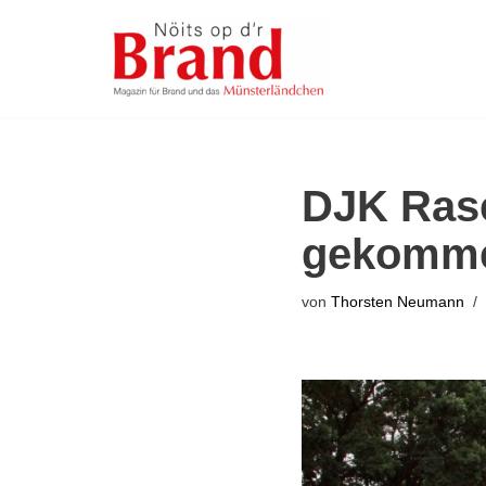
Zum
Inhalt
springen
DJK Rase
gekomme
von
Thorsten Neumann