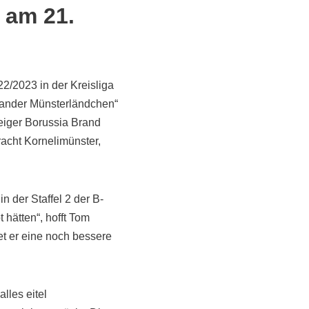
 am 21.
2/2023 in der Kreisliga
Brander Münsterländchen“
teiger Borussia Brand
acht Kornelimünster,
n der Staffel 2 der B-
hätten“, hofft Tom
et er eine noch bessere
lles eitel