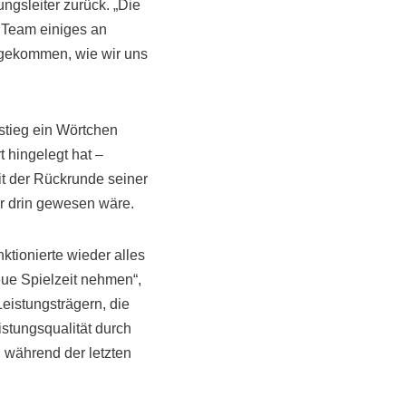
ngsleiter zurück. „Die
m Team einiges an
n gekommen, wie wir uns
stieg ein Wörtchen
t hingelegt hat –
it der Rückrunde seiner
r drin gewesen wäre.
nktionierte wieder alles
eue Spielzeit nehmen“,
eistungsträgern, die
stungsqualität durch
 während der letzten