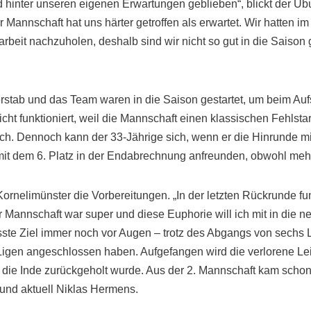
 hinter unseren eigenen Erwartungen geblieben“, blickt der Übu
Mannschaft hat uns härter getroffen als erwartet. Wir hatten i
arbeit nachzuholen, deshalb sind wir nicht so gut in die Saiso
erstab und das Team waren in die Saison gestartet, um beim Auf
icht funktioniert, weil die Mannschaft einen klassischen Fehlstar
ch. Dennoch kann der 33-Jährige sich, wenn er die Hinrunde m
 mit dem 6. Platz in der Endabrechnung anfreunden, obwohl meh
n Kornelimünster die Vorbereitungen. „In der letzten Rückrunde fu
 Mannschaft war super und diese Euphorie will ich mit in die n
asste Ziel immer noch vor Augen – trotz des Abgangs von sechs L
igen angeschlossen haben. Aufgefangen wird die verlorene Lei
n die Inde zurückgeholt wurde. Aus der 2. Mannschaft kam schon
nd aktuell Niklas Hermens.