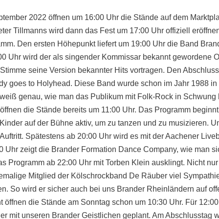
ptember 2022 öffnen um 16:00 Uhr die Stände auf dem Marktpla
ter Tillmanns wird dann das Fest um 17:00 Uhr offiziell eröffne
m. Den ersten Höhepunkt liefert um 19:00 Uhr die Band Brand
 Uhr wird der als singender Kommissar bekannt gewordene Ol
r Stimme seine Version bekannter Hits vortragen. Den Abschluss
ddy goes to Holyhead. Diese Band wurde schon im Jahr 1988 i
weiß genau, wie man das Publikum mit Folk-Rock in Schwung b
ffnen die Stände bereits um 11:00 Uhr. Das Programm beginnt 
Kinder auf der Bühne aktiv, um zu tanzen und zu musizieren. U
uftritt. Spätestens ab 20:00 Uhr wird es mit der Aachener Live
0 Uhr zeigt die Brander Formation Dance Company, wie man si
 Programm ab 22:00 Uhr mit Torben Klein ausklingt. Nicht nur 
hemalige Mitglied der Kölschrockband De Räuber viel Sympathie
. So wird er sicher auch bei uns Brander Rheinländern auf of
 öffnen die Stände am Sonntag schon um 10:30 Uhr. Für 12:00 
r mit unseren Brander Geistlichen geplant. Am Abschlusstag 