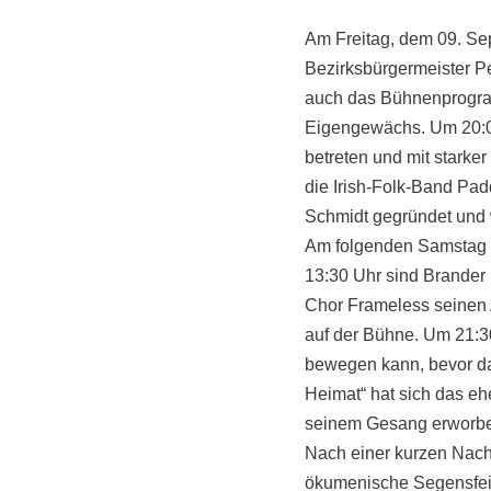
Am Freitag, dem 09. Se
Bezirksbürgermeister Pe
auch das Bühnenprogram
Eigengewächs. Um 20:00
betreten und mit starke
die Irish-Folk-Band Pa
Schmidt gegründet und 
Am folgenden Samstag ö
13:30 Uhr sind Brander 
Chor Frameless seinen A
auf der Bühne. Um 21:3
bewegen kann, bevor das
Heimat“ hat sich das e
seinem Gesang erworben
Nach einer kurzen Nacht
ökumenische Segensfeie