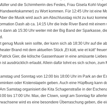
üller und die Schirmherrin des Festes, Frau Gisela Kohl-Vogel 
 Handwerkskammer) zu Wort kommen. Für 12:45 Uhr ist eine M
Aber die Musik wird auch am Abschlusstag nicht zu kurz komme
ormation Dash ab ca. 14:15 Uhr die Inde River Band mit einem
es dann ab 15:30 Uhr weiter mit der Big Band der Sparkasse, di
d.
genug Musik sein sollte, der kann sich ab 18:30 Uhr auf die 
heater Brand mit dem aktuellen Stück „Et kütt, wie et kütt“ freue
atrick Gier, die kölsche Gassenhauer in eine amüsante Liebesg
 ist ausdrücklich erlaubt. Allein dafür lohnt es sich schon, zu
Samstag und Sonntag von 12:00 bis 18:00 Uhr im Park an der E
minken oder Kistenstapeln geben. Auch eine Hüpfburg kann do
Am Samstag organisiert die Kita Schagenstraße in der Eschena
00 bis 17:00 Uhr. Max, der Clown, sorgt am Sonntag für allerl
rwachsene wird es eine besondere Überraschung geben, die ei