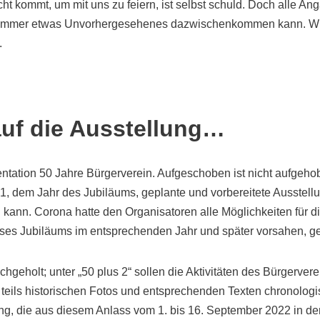
icht kommt, um mit uns zu feiern, ist selbst schuld. Doch alle A
h immer etwas Unvorhergesehenes dazwischenkommen kann. Wi
.
uf die Ausstellung…
ntation 50 Jahre Bürgerverein. Aufgeschoben ist nicht aufgeh
21, dem Jahr des Jubiläums, geplante und vorbereitete Ausstel
 kann. Corona hatte den Organisatoren alle Möglichkeiten für die
ses Jubiläums im entsprechenden Jahr und später vorsahen, 
hgeholt; unter „50 plus 2“ sollen die Aktivitäten des Bürgervere
eils historischen Fotos und entsprechenden Texten chronologis
ung, die aus diesem Anlass vom 1. bis 16. September 2022 in d