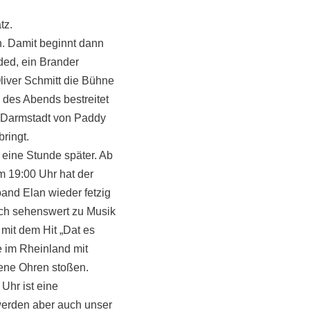
tz.
n. Damit beginnt dann
ed, ein Brander
iver Schmitt die Bühne
 des Abends bestreitet
n Darmstadt von Paddy
ringt.
eine Stunde später. Ab
m 19:00 Uhr hat der
band Elan wieder fetzig
ch sehenswert zu Musik
mit dem Hit „Dat es
 im Rheinland mit
fene Ohren stoßen.
Uhr ist eine
werden aber auch unser