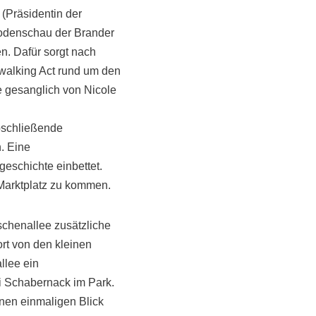
(Präsidentin der
odenschau der Brander
n. Dafür sorgt nach
 walking Act rund um den
e gesanglich von Nicole
abschließende
n. Eine
eschichte einbettet.
m Marktplatz zu kommen.
schenallee zusätzliche
rt von den kleinen
llee ein
ei Schabernack im Park.
nen einmaligen Blick