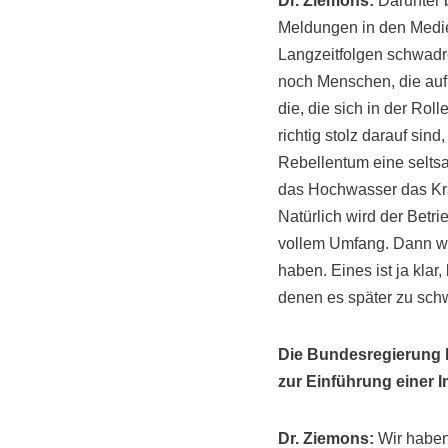
Dr. Ziemons:
Darunter 
Meldungen in den Medi
Langzeitfolgen schwadro
noch Menschen, die auf 
die, die sich in der Ro
richtig stolz darauf sin
Rebellentum eine seltsa
das Hochwasser das Kran
Natürlich wird der Betr
vollem Umfang. Dann wi
haben. Eines ist ja klar
denen es später zu sch
Die Bundesregierung h
zur Einführung einer I
Dr. Ziemons:
Wir haben 