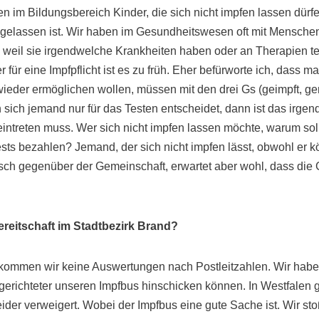
 im Bildungsbereich Kinder, die sich nicht impfen lassen dürfen,
ugelassen ist. Wir haben im Gesundheitswesen oft mit Menschen 
 weil sie irgendwelche Krankheiten haben oder an Therapien 
für eine Impfpflicht ist es zu früh. Eher befürworte ich, dass m
 wieder ermöglichen wollen, müssen mit den drei Gs (geimpft, ge
sich jemand nur für das Testen entscheidet, dann ist das irgen
eintreten muss. Wer sich nicht impfen lassen möchte, warum soll
sts bezahlen? Jemand, der sich nicht impfen lässt, obwohl er kö
sch gegenüber der Gemeinschaft, erwartet aber wohl, dass die G
ereitschaft im Stadtbezirk Brand?
kommen wir keine Auswertungen nach Postleitzahlen. Wir habe
lgerichteter unseren Impfbus hinschicken können. In Westfalen gi
eider verweigert. Wobei der Impfbus eine gute Sache ist. Wir s