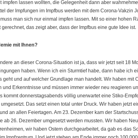
ht impfen lassen wollten, die Gelegenheit dann aber wahrnehme
rittel der Impfungen im Impfbus werden mit dem Corona-Vakzin
 muss man sich nur einmal impfen lassen. Mit so einer hohen 
 gerechnet, das zeigt aber, dass der Impfbus eine gute Idee ist.
emie mit Ihnen?
ere an dieser Corona-Situation ist ja, dass wir jetzt seit 18 M
gungen haben. Wenn ich ein Sturmtief habe, dann habe ich e
 es geht und auf welcher Grundlage man handelt. Wir haben mit 
n und Erkenntnisse und müssen immer wieder neu reagieren un
es kommt donnerstagsabends völlig unerwartet eine Stiko-Empf
 umgesetzt. Das setzt einen total unter Druck. Wir haben jetzt e
nd an allen Feiertagen. Am 23. Dezember kam der Startschuss 
ie ab 26. Dezember umgesetzt werden mussten. Wir haben Neuj
renheimen, wir haben Ostern durchgearbeitet, da gab es das 
im Impfzentrum. Und jetzt stehen am Ende immer noch 100.000