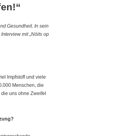
fen!“
nd Gesundheit. In sein
nterview mit „Nöits op
el Impfstoff und viele
00.000 Menschen, die
, die uns ohne Zweifel
tzung?