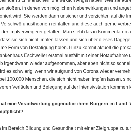
befinden sich Menschen, die wirklich Angst haben, weil sie auf
en stoßen, in denen von möglichen Nebenwirkungen und angeb
niert wird. Sie werden dann unsicher und verzichten auf die Im
Verschwörungstheorien reinfallen und diese auch gerne verbre
lle der Impfverweigerer gefallen. Man sieht das in Kommentaren 
d, dass sie sich nicht impfen lassen und sich über dieses Dageg
me Form von Bestätigung holen. Hinzu kommt aktuell die prekär
kenhaus Eschweiler erstmal ausfällt mit einer Notaufnahme un
ieb irgendwann wieder aufgenommen, aber eben nicht so schnell 
rd es schwierig, wenn wir aufgrund von Corona wieder vermehr
, bei 100.000 Menschen, die sich nicht haben impfen lassen, sind
weren Verläufen und Belegung auf der Intensivstation kommen 
at eine Verantwortung gegenüber ihren Bürgern im Land. W
mpfpflicht?
im Bereich Bildung und Gesundheit mit einer Zielgruppe zu tun,