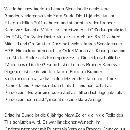
Wiederholungstäterin im besten Sinne ist die designierte
Brander Kinderprinzessin Yara Stark. Die 11-jährige ist am
Elften im Elften 2011 geboren und stammt aus der Brander
Karnevalsdynastie Müller. Ihr Urgroßvater ist Gründungsmitglied
der EGB, Großvater Dieter Müller seit mehr als 6 x 11 Jahren
Mitglied und Großmutter Doris seit vielen Jahren Senatorin der
EGB. Hinzu kommen noch ihr Onkel Marvin als Kinderprinz und
ihre Mutter Andrea als Kinderprinzessin. Die leidenschaftliche
Tänzerin wird in die Geschichtsbücher des Brander Karnevals
eingehen, ist sie im vierten Jahr in Folge im Brander
Kinderprinzenpaar aktiv: in den letzten drei Jahren mit Prinz
Patrick I. und Prinzessin Luna I. als Till und nun selbst als
Prinzessin. „Es war eine coole Zeit als Till und ich lege jetzt als
Prinzessin noch nach“, macht sie eine klare Ansage.
Dritte im Bunde ist die 8-jährige Mara Zeiler, die in die Rolle des
Tills schlüpfen wird. Es war ihr eigener Wunsch, im
Kinderprinzenpaar mit Prinzessin Yara den Brander Karneval zu