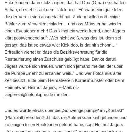
Enkelkindern dann stolz zeigen, das hat Opa (Oma) erschaffen.
Schau, da steht’s auf dem Täfelchen.“ Fürwahr eine gute Idee,
die der Verein sich ausgedacht hat. Zudem sollen dort einige
Bänke zum Verweilen einladen – und oss Mönster hat wieder
einen Eycatcher mehr! Das klingt ein wenig fremd, aber Jägers
klärt postwendend auf: „Wer nicht weiß, was das ist, dem sei
gesagt, das ist so etwas wie: Kick doo, is dat nit schönn…“
Erfreulich wertet er, dass die Bezirksvertretung für die
Restaurierung einen Zuschuss gebilligt habe. Danke dafür!
Jägers würde sich freuen, wenn sich jemand meldet, der über
die Pumpe „mehr zu erzählen weiß.“ Und wer Fotos aus alter
Zeit besitzt. Bitte beim Heimatverein Kornelimünster oder beim
Heimatwart Helmut Jägers, E-Mail: nc-
jaegerel5@netcologne.de melden.
Und es wurde etwas über die „Schwengelpumpe“ im „Kontakt“
(Pfarrblatt) veröffentlicht, das die Aufmerksamkeit gefunden und
zu einigen tollen Reaktionen geführt habe, sagt Helmut Jägers
stolz, denn es sei sogar „sensationell“, wenn man bedenke, in