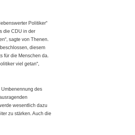
iebenswerter Politiker“
ss die CDU in der
nen“, sagte von Thenen.
 beschlossen, diesem
s für die Menschen da.
itiker viel getan“,
Die Umbenennung des
erausragenden
 werde wesentlich dazu
ter zu stärken. Auch die