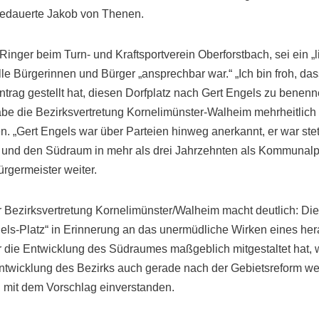
 bedauerte Jakob von Thenen.
 Ringer beim Turn- und Kraftsportverein Oberforstbach, sei ein „l
lle Bürgerinnen und Bürger „ansprechbar war.“ „Ich bin froh, da
ntrag gestellt hat, diesen Dorfplatz nach Gert Engels zu benen
be die Bezirksvertretung Kornelimünster-Walheim mehrheitlich
 „Gert Engels war über Parteien hinweg anerkannt, er war stet
h und den Südraum in mehr als drei Jahrzehnten als Kommunalpol
ürgermeister weiter.
r Bezirksvertretung Kornelimünster/Walheim macht deutlich: 
gels-Platz“ in Erinnerung an das unermüdliche Wirken eines h
r die Entwicklung des Südraumes maßgeblich mitgestaltet hat,
Entwicklung des Bezirks auch gerade nach der Gebietsreform wei
 mit dem Vorschlag einverstanden.