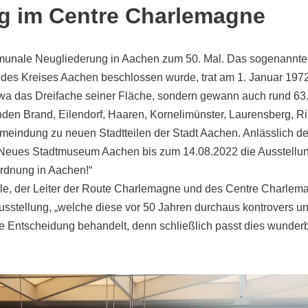
g im Centre Charlemagne
mmunale Neugliederung in Aachen zum 50. Mal. Das sogenannte
des Kreises Aachen beschlossen wurde, trat am 1. Januar 1972
etwa das Dreifache seiner Fläche, sondern gewann auch rund 63
en Brand, Eilendorf, Haaren, Kornelimünster, Laurensberg, R
meindung zu neuen Stadtteilen der Stadt Aachen. Anlässlich de
eues Stadtmuseum Aachen bis zum 14.08.2022 die Ausstellung 
dnung in Aachen!“
le, der Leiter der Route Charlemagne und des Centre Charlemag
sstellung, „welche diese vor 50 Jahren durchaus kontrovers u
 Entscheidung behandelt, denn schließlich passt dies wunderb