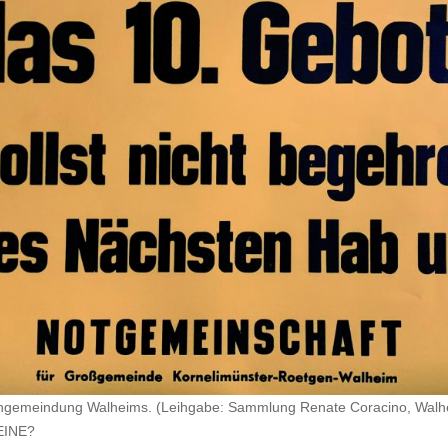
Eingemeindung Walheims. (Leihgabe: Sammlung Renate Coracino, Walhe
EINE?