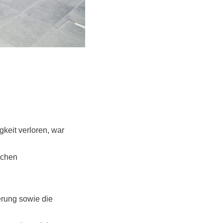
keit verloren, war
achen
erung sowie die