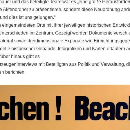
auer und das beteiligte Team war es „eine große Herausforder
e Aktenordner zu präsentieren, sondern diese Neuordnung ande
und dies ist uns gelungen.“
 eingemeindeten Orte mit ihrer jeweiligen historischen Entwickl
terschieden im Zentrum. Gezeigt werden Dokumente verschied
material sowie dreidimensionale Exponate wie Einrichtungsgeg
le historischer Gebäude. Infografiken und Karten erläutern a
rüber hinaus gibt es
tzeugeninterviews mit Beteiligten aus Politik und Verwaltung, d
n berichten.