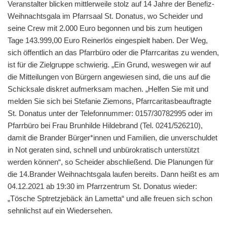
Veranstalter blicken mittlerweile stolz auf 14 Jahre der Benefiz-
Weihnachtsgala im Pfarrsaal St. Donatus, wo Scheider und
seine Crew mit 2.000 Euro begonnen und bis zum heutigen
Tage 143.999,00 Euro Reinerlös eingespielt haben. Der Weg,
sich öffentlich an das Pfarrbüro oder die Pfarrcaritas zu wenden,
ist für die Zielgruppe schwierig. „Ein Grund, weswegen wir auf
die Mitteilungen von Bürgern angewiesen sind, die uns auf die
Schicksale diskret aufmerksam machen. „Helfen Sie mit und
melden Sie sich bei Stefanie Ziemons, Pfarrcaritasbeauftragte
St. Donatus unter der Telefonnummer: 0157/30782995 oder im
Pfarrbüro bei Frau Brunhilde Hildebrand (Tel. 0241/526210),
damit die Brander Bürger*innen und Familien, die unverschuldet
in Not geraten sind, schnell und unbürokratisch unterstützt
werden können“, so Scheider abschließend. Die Planungen für
die 14.Brander Weihnachtsgala laufen bereits. Dann heißt es am
04.12.2021 ab 19:30 im Pfarrzentrum St. Donatus wieder:
„Tösche Sptretzjebäck än Lametta“ und alle freuen sich schon
sehnlichst auf ein Wiedersehen.