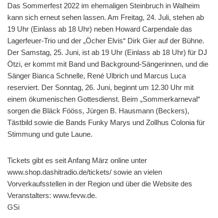
Das Sommerfest 2022 im ehemaligen Steinbruch in Walheim
kann sich erneut sehen lassen. Am Freitag, 24. Juli, stehen ab
19 Uhr (Einlass ab 18 Uhr) neben Howard Carpendale das
Lagerfeuer-Trio und der „Öcher Elvis“ Dirk Gier auf der Bühne.
Der Samstag, 25. Juni, ist ab 19 Uhr (Einlass ab 18 Uhr) für DJ
Ötzi, er kommt mit Band und Background-Sängerinnen, und die
Sänger Bianca Schnelle, René Ulbrich und Marcus Luca
reserviert. Der Sonntag, 26. Juni, beginnt um 12.30 Uhr mit
einem ökumenischen Gottesdienst. Beim „Sommerkarneval“
sorgen die Bläck Fööss, Jürgen B. Hausmann (Beckers),
Tästbild sowie die Bands Funky Marys und Zollhus Colonia für
Stimmung und gute Laune.
Tickets gibt es seit Anfang März online unter
www.shop.dashitradio.de/tickets/ sowie an vielen
Vorverkaufsstellen in der Region und über die Website des
Veranstalters: www.fevw.de.
GSi