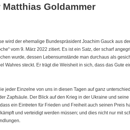
r Matthias Goldammer
ese wird der ehemalige Bundespräsident Joachim Gauck aus d
e“ vom 9. März 2022 zitiert. Es ist ein Satz, der scharf angegri
chen wurde, dessen Lebensumstände man durchaus als gesiche
viel Wahres steckt. Er trägt die Weisheit in sich, dass das Gute e
die jeder Einzelne von uns in diesen Tagen auf ganz unterschied
r Zapfsäule. Der Blick auf den Krieg in der Ukraine und seine 
dass ein Eintreten für Frieden und Freiheit auch seinen Preis h
kämpft und verteidigt werden müssen; und dies nicht nur mit s
ndlungen.